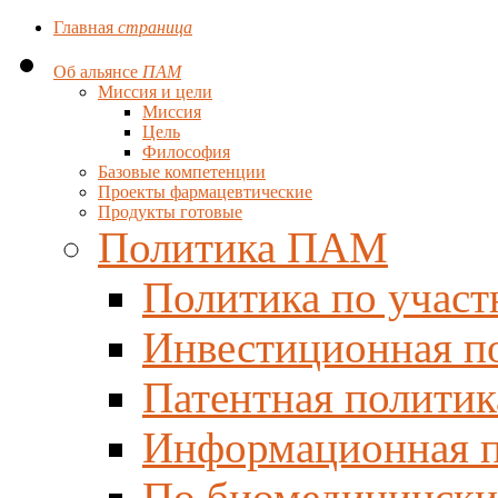
Главная
страница
Об альянсе
ПАМ
Миссия и цели
Миссия
Цель
Философия
Базовые компетенции
Проекты фармацевтические
Продукты готовые
Политика ПАМ
Политика по участ
Инвестиционная п
Патентная политик
Информационная п
По биомедицински